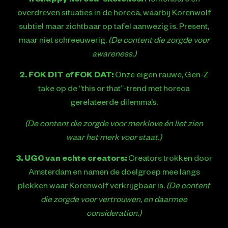
1. Snappy horeca-sketches:
Herkenbare én
overdreven situaties in de horeca, waarbij Korenwolf
subtiel maar zichtbaar op tafel aanwezig is. Present,
maar niet schreeuwerig.
(De content die zorgde voor
awareness.)
2. FOK DIT of FOK DAT:
Onze eigen rauwe, Gen-Z
take op de “this or that”-trend met horeca
gerelateerde dilemma’s.
(De content die zorgde voor merklove én liet zien
waar het merk voor staat.)
3. UGC van echte creators:
Creators trokken door
Amsterdam en namen de doelgroep mee langs
plekken waar Korenwolf verkrijgbaar is.
(De content
die zorgde voor vertrouwen, en daarmee
consideration.)